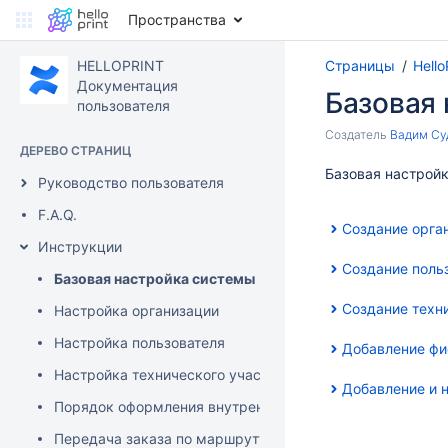
Пространства
HELLOPRINT
Страницы
Hell
Документация
Базовая
пользователя
Создатель
Вадим Су
ДЕРЕВО СТРАНИЦ
Базовая настройк
Руководство пользователя
F.A.Q.
Создание орга
Инструкции
Создание поль
Базовая настройка системы
Создание техн
Настройка организации
Настройка пользователя
Добавление фи
Настройка технического участка
Добавление и н
Порядок оформления внутренней заявки
Передача заказа по маршруту