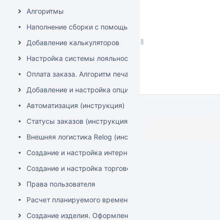
Алгоритмы
Наполнение сборки с помощью XLS документов (MS Excel,
Добавление калькуляторов
Настройка системы лояльности
Оплата заказа. Алгоритм печати чеков "Аванс" и "Полны
Добавление и настройка опций калькуляторов
Автоматизация (инструкция)
Статусы заказов (инструкция)
Внешняя логистика Relog (инструкция)
Создание и настройка интернет-эквайринга ЮКаssа (онл
Создание и настройка торгового эквайринга (фискальн
Права пользователя
Расчет планируемого времени изготовления изделия
Создание изделия. Оформление заказа