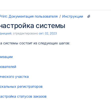
oPrint: Документация пользователя
Инструкции
 настройка системы
дницкий
, отредактировано
окт. 02, 2023
а системы состоит из следующих шагов:
низации
зователей
ического участка
скальных регистраторов
астройка статусов заказов