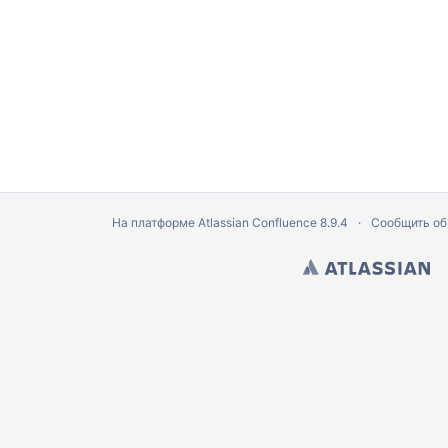
 LibreOffice Calc)
й расчет"
На платформе
Atlassian Confluence
8.9.4
Сообщить об
айн оплата)
ые регистраторы)