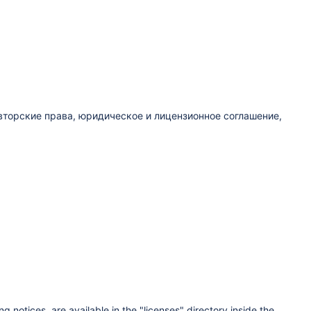
авторские права, юридическое и лицензионное соглашение,
g notices, are available in the "licenses" directory inside the