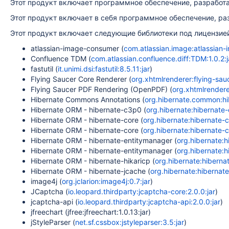
Этот продукт включает программное обеспечение, разработ
Этот продукт включает в себя программное обеспечение, р
Этот продукт включает следующие библиотеки под лицензие
atlassian-image-consumer (
com.atlassian.image:atlassian-
Confluence TDM (
com.atlassian.confluence.diff:TDM:1.0.2:j
fastutil (
it.unimi.dsi:fastutil:8.5.11:jar
)
Flying Saucer Core Renderer (
org.xhtmlrenderer:flying-sauc
Flying Saucer PDF Rendering (OpenPDF) (
org.xhtmlrendere
Hibernate Commons Annotations (
org.hibernate.common:hib
Hibernate ORM - hibernate-c3p0 (
org.hibernate:hibernate-
Hibernate ORM - hibernate-core (
org.hibernate:hibernate-co
Hibernate ORM - hibernate-core (
org.hibernate:hibernate-co
Hibernate ORM - hibernate-entitymanager (
org.hibernate:h
Hibernate ORM - hibernate-entitymanager (
org.hibernate:h
Hibernate ORM - hibernate-hikaricp (
org.hibernate:hibernat
Hibernate ORM - hibernate-jcache (
org.hibernate:hibernate
image4j (
org.jclarion:image4j:0.7:jar
)
JCaptcha (
io.leopard.thirdparty:jcaptcha-core:2.0.0:jar
)
jcaptcha-api (
io.leopard.thirdparty:jcaptcha-api:2.0.0:jar
)
jfreechart (jfree:jfreechart:1.0.13:jar)
jStyleParser (
net.sf.cssbox:jstyleparser:3.5:jar
)