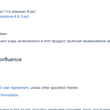
r:1.13-atlassian-8:jar)
tations:4.8.3:jar
)
ами.
него кода, включенного в этот продукт, включая применяемое 
onfluence
nd User Agreement
, unless other specified therein.
 Foundation
.
ded in this plugin, including applicable copyright, legal, and licensin