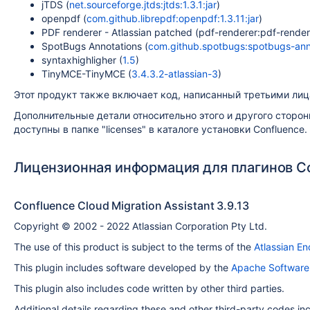
jTDS (
net.sourceforge.jtds:jtds:1.3.1:jar
)
openpdf (
com.github.librepdf:openpdf:1.3.11:jar
)
PDF renderer - Atlassian patched (pdf-renderer:pdf-rendere
SpotBugs Annotations (
com.github.spotbugs:spotbugs-anno
syntaxhighligher (
1.5
)
TinyMCE-TinyMCE (
3.4.3.2-atlassian-3
)
Этот продукт также включает код, написанный третьими лиц
Дополнительные детали относительно этого и другого сторон
доступны в папке "licenses" в каталоге установки Confluence.
Лицензионная информация для плагинов C
Confluence Cloud Migration Assistant 3.9.13
Copyright © 2002 - 2022 Atlassian Corporation Pty Ltd.
The use of this product is subject to the terms of the
Atlassian E
This plugin includes software developed by the
Apache Software
This plugin also includes code written by other third parties.
Additional details regarding these and other third-party codes inclu