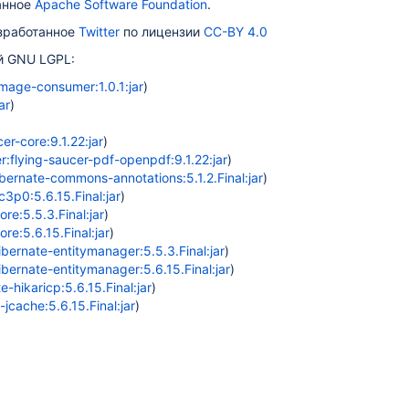
анное
Apache Software Foundation
.
азработанное
Twitter
по лицензии
CC-BY 4.0
й GNU LGPL:
image-consumer:1.0.1:jar
)
ar
)
er-core:9.1.22:jar
)
r:flying-saucer-pdf-openpdf:9.1.22:jar
)
ernate-commons-annotations:5.1.2.Final:jar
)
c3p0:5.6.15.Final:jar
)
re:5.5.3.Final:jar
)
re:5.6.15.Final:jar
)
ibernate-entitymanager:5.5.3.Final:jar
)
ibernate-entitymanager:5.6.15.Final:jar
)
e-hikaricp:5.6.15.Final:jar
)
-jcache:5.6.15.Final:jar
)