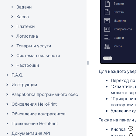
Задачи
Касса
Платежи
Логистика
Товары и услуги
Система лояльности
Настройки
Для каждого уве
F.A.Q.
Переход по
Инструкции
"Отметить, 
можете вер
Разработка программного обеспечения
"Прикрепить
Обновления HelloPrint
повторном 
Удаление о
Обновление контрагентов
Также на панели
Приложение HelloPrint
Кнопка
Документация API