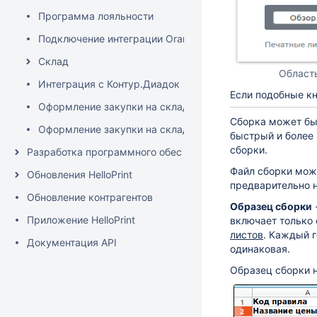
Программа лояльности
Подключение интеграции OrangeData
Склад
Область
Интеграция с Контур.Диадок
Если подобные кн
Оформление закупки на склад
Сборка может бы
Оформление закупки на склад (короткая)
быстрый и более 
сборки.
Разработка программного обеспечения
Файл сборки мож
Обновления HelloPrint
предварительно н
Обновление контрагентов
Образец сборки
Приложение HelloPrint
включает только 
листов
. Каждый 
Документация API
одинаковая.
Образец сборки н