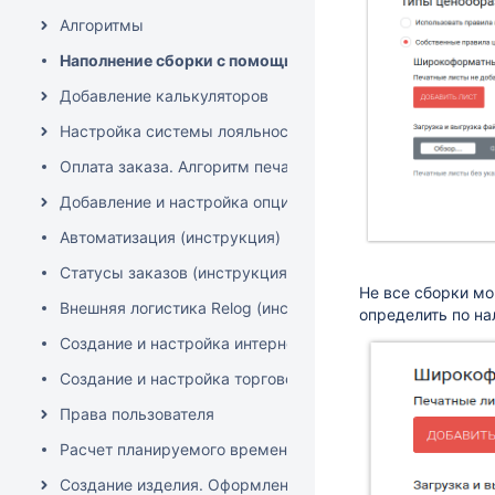
Алгоритмы
Наполнение сборки с помощью XLS документов (MS Excel
Добавление калькуляторов
Настройка системы лояльности
Оплата заказа. Алгоритм печати чеков "Аванс" и "Полны
Добавление и настройка опций калькуляторов
Автоматизация (инструкция)
Статусы заказов (инструкция)
Не все сборки м
Внешняя логистика Relog (инструкция)
определить по на
Создание и настройка интернет-эквайринга ЮКаssа (онл
Создание и настройка торгового эквайринга (фискальн
Права пользователя
Расчет планируемого времени изготовления изделия
Создание изделия. Оформление заказа