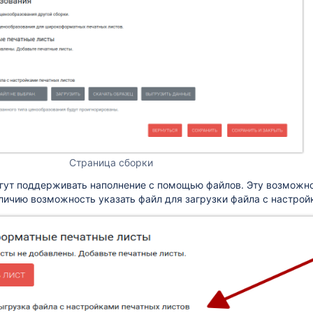
, LibreOffice Calc)
й расчет"
Страница сборки
огут поддерживать наполнение с помощью файлов. Эту возможно
личию возможность указать файл для загрузки файла с настрой
айн оплата)
ые регистраторы)