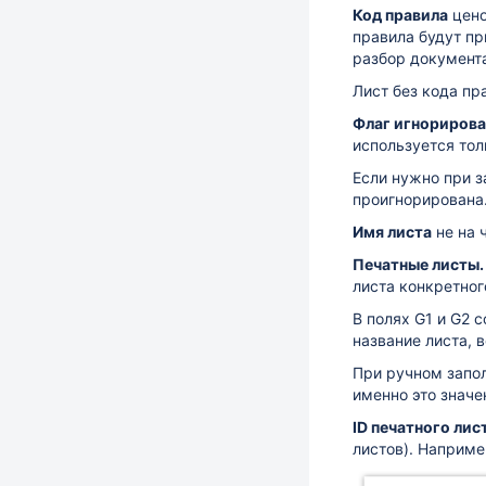
Код правила
цено
правила будут пр
разбор документа
Лист без кода пр
Флаг игнориров
используется тол
Если нужно при з
проигнорирована.
Имя листа
не на 
Печатные листы
листа конкретног
В полях G1 и G2 
название листа, 
При ручном запо
именно это значе
ID печатного лис
листов). Наприме