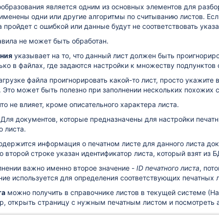
образования является одним из основных элементов для разбор
именены одни или другие алгоритмы по считыванию листов. Если
 пройдет с ошибкой или данные будут не соответствовать указа
авила не может быть обработан.
ания
указывает на то, что данный лист должен быть проигнориро
ько в файлах, где задаются настройки к множеству подпунктов 
агрузке файла проигнорировать какой-то лист, просто укажите в
 Это может быть полезно при заполнении нескольких похожих 
что не влияет, кроме описательного характера листа.
.
Для документов, которые предназначены для настройки печатны
о листа.
содержится информация о печатном листе для данного листа док
во второй строке указан идентификатор листа, который взят из 
лнении важно именно второе значение -
ID печатного листа
, пот
ние используется для определения соответствующих печатных л
та
можно получить в справочнике листов в текущей системе (На
р, открыть страницу с нужным печатным листом и посмотреть 