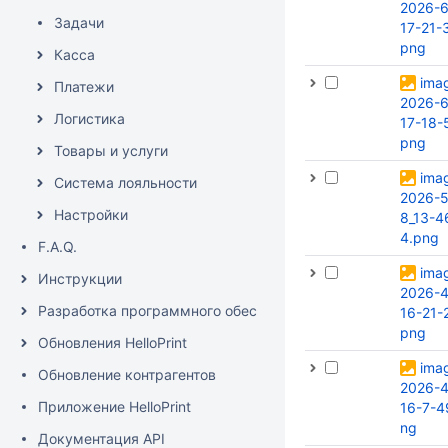
2026-6
Задачи
17-21-
png
Касса
ima
Платежи
2026-6
Логистика
17-18-
png
Товары и услуги
ima
Система лояльности
2026-5
Настройки
8_13-4
4.png
F.A.Q.
ima
Инструкции
2026-4
Разработка программного обеспечения
16-21-
png
Обновления HelloPrint
ima
Обновление контрагентов
2026-4
Приложение HelloPrint
16-7-4
ng
Документация API