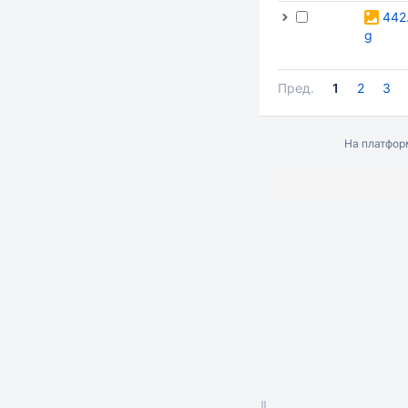
442
g
Пред.
1
2
3
На платфо