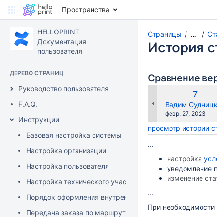
Пространства
HELLOPRINT
Страницы
Ст
…
Документация
История 
пользователя
ДЕРЕВО СТРАНИЦ
Сравнение ве
Руководство пользователя
Стар
7
верс
F.A.Q.
changes.mady.b
Вадим Судниц
Сохранено
февр. 27, 2023
Инструкции
просмотр истории 
Базовая настройка системы
...
Настройка организации
настройка
усл
Настройка пользователя
уведомление 
изменение ста
Настройка технического участка
...
Порядок оформления внутренней заявки
При необходимости
Передача заказа по маршруту