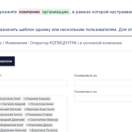
 укажите
компанию
организацию
, в рамках которой настраива
 LibreOffice Calc)
азначить шаблон одному или нескольким пользователям. Для эт
й расчет"
айн оплата)
ые регистраторы)