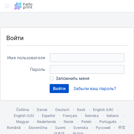
Войти
Имя пользователя
Пароль
Запомнить меня
Забыли ваш пароль?
Čeština
Dansk
Deutsch
Eesti
English (UK)
English (US)
Español
Français
Íslenska
Italiano
Magyar
Nederlands
Norsk
Polski
Português
Română
Slovenčina
Suomi
Svenska
Русский
中文
한국어
日本語