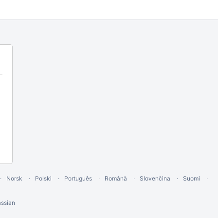
Norsk
Polski
Português
Română
Slovenčina
Suomi
ssian