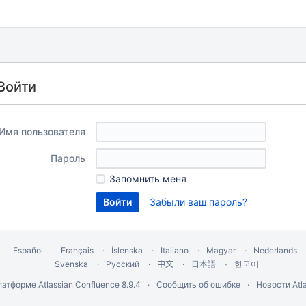
Войти
Имя пользователя
Пароль
Запомнить меня
Забыли ваш пароль?
Español
Français
Íslenska
Italiano
Magyar
Nederlands
Svenska
Русский
中文
한국어
日本語
латформе
Atlassian Confluence
8.9.4
Сообщить об ошибке
Новости Atla