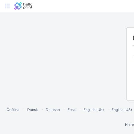
Čeština
Dansk
Deutsch
Eesti
English (UK)
English (US)
На п