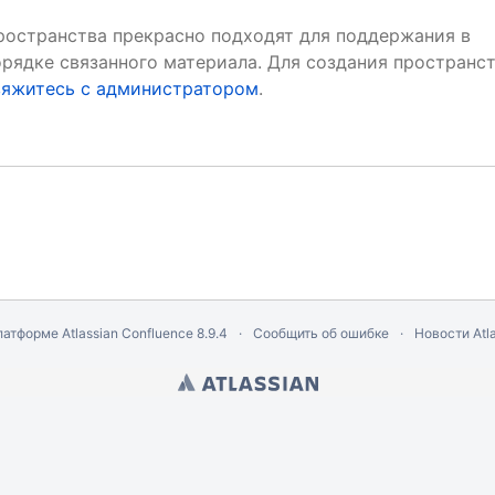
ространства прекрасно подходят для поддержания в
орядке связанного материала. Для создания пространс
вяжитесь с администратором
.
латформе
Atlassian Confluence
8.9.4
Сообщить об ошибке
Новости Atla