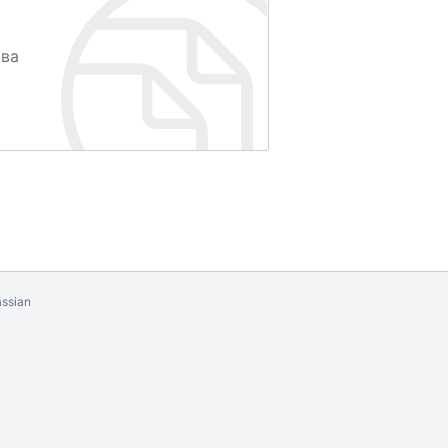
тва
ssian