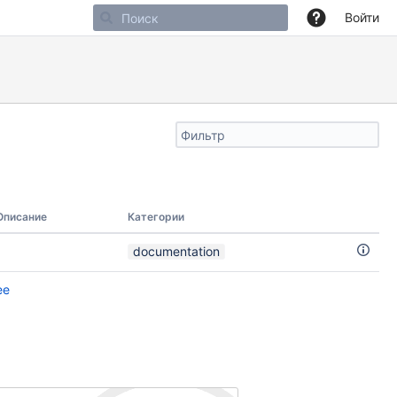
Войти
Фильтр
поиска
по
тексту
Описание
Категории
documentation
ее