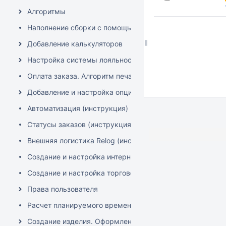
Алгоритмы
Наполнение сборки с помощью XLS документов (MS Excel,
Добавление калькуляторов
Настройка системы лояльности
Оплата заказа. Алгоритм печати чеков "Аванс" и "Полны
Добавление и настройка опций калькуляторов
Автоматизация (инструкция)
Статусы заказов (инструкция)
Внешняя логистика Relog (инструкция)
Создание и настройка интернет-эквайринга ЮКаssа (онл
Создание и настройка торгового эквайринга (фискальн
Права пользователя
Расчет планируемого времени изготовления изделия
Создание изделия. Оформление заказа