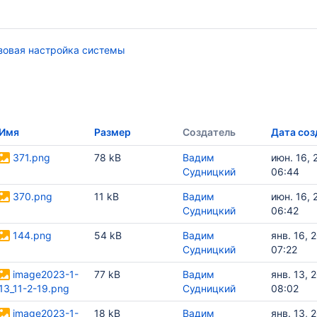
зовая настройка системы
Имя
Размер
Создатель
Дата соз
371.png
78 kB
Вадим
июн. 16, 
Судницкий
06:44
370.png
11 kB
Вадим
июн. 16, 
Судницкий
06:42
144.png
54 kB
Вадим
янв. 16, 
Судницкий
07:22
image2023-1-
77 kB
Вадим
янв. 13, 
13_11-2-19.png
Судницкий
08:02
image2023-1-
18 kB
Вадим
янв. 13, 