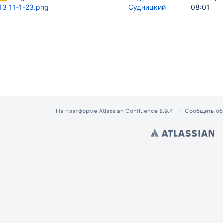
13_11-1-23.png
Судницкий
08:01
 LibreOffice Calc)
й расчет"
На платформе
Atlassian Confluence
8.9.4
Сообщить об
айн оплата)
ые регистраторы)