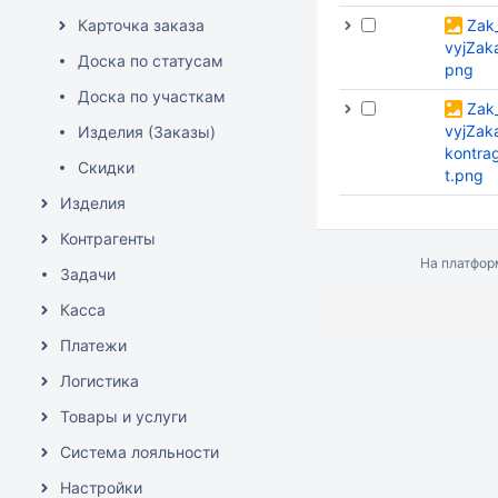
Карточка заказа
Zak
vyjZak
Доска по статусам
png
Доска по участкам
Zak
vyjZak
Изделия (Заказы)
kontra
Скидки
t.png
Изделия
Контрагенты
На платфо
Задачи
Касса
Платежи
Логистика
Товары и услуги
Система лояльности
Настройки