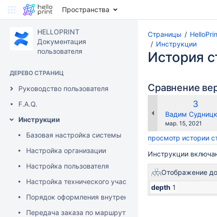
Пространства
HELLOPRINT
Страницы
HelloPr
Документация
Инструкции
пользователя
История 
ДЕРЕВО СТРАНИЦ
Сравнение ве
Руководство пользователя
Стар
3
F.A.Q.
верси
changes.mady.b
Вадим Судниц
Инструкции
Сохранено
мар. 15, 2021
Базовая настройка системы
просмотр истории 
Настройка организации
Инструкции включа
Настройка пользователя
Отображение д
Настройка технического участка
depth
1
Порядок оформления внутренней заявки
Передача заказа по маршруту